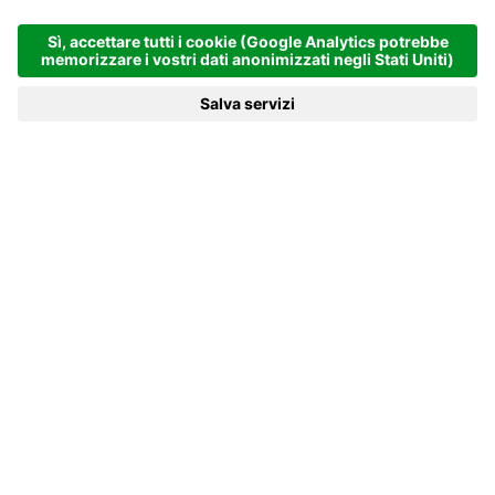
Tanto spazio per momenti di
tranquillità.
WELLNESS & SPA AL
NATURHOTEL MOLIN IN
VALLE AURINA
Hotel benessere in Valle Aurina con Nature Spa,
piscina infinity e laghetto naturale
Al
Naturhotel Molin a San Giovanni in Valle Aurina
vi attende
un’area benessere che unisce quiete, natura e relax alpino in
modo autentico. Acqua, calore, vista sulle montagne e materiali
naturali creano un luogo dove la quotidianità si allontana e il