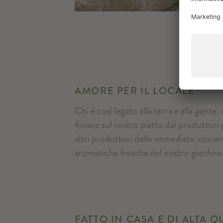
AMORE PER IL LOCALE
Chi è così legato alla terra e alla gent
finisce sul vostro piatto dai produttori
altri produttori delle immediate vicinan
aromatiche fresche del nostro giardino 
FATTO IN CASA E DI ALTA Q