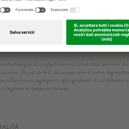
e, non ha bisogno di lunghe filiere e di produttori anonimi. 
 più vicini. Da persone di cui conosciamo il nome. Agricoltor
ze ci forniscono ogni giorno gli ingredienti di cui abbiamo 
ci regalano le spezie necessarie.
UALITÀ