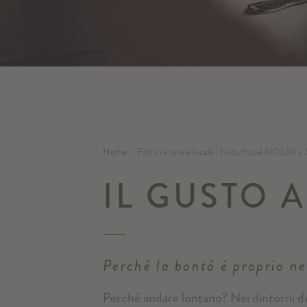
Home
Fatto in casa e locale | Naturhotel MOLIN a 
.
IL GUSTO 
Perché la bontà è proprio ne
Perché andare lontano? Nei dintorni de