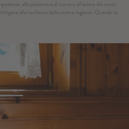
mpetenze, alla passione e al cuore e all’anima dei nostri
ttingere alla ricchezza della nostra regione. Quando la