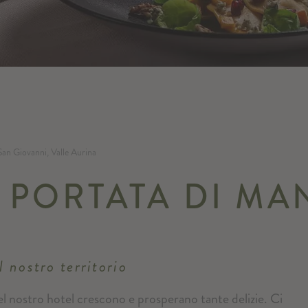
San Giovanni, Valle Aurina
A PORTATA DI M
l nostro territorio
l nostro hotel crescono e prosperano tante delizie. Ci