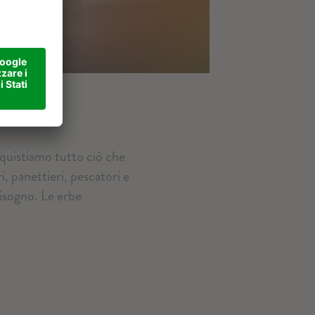
Acquistiamo tutto ciò che
i, panettieri, pescatori e
bisogno. Le erbe